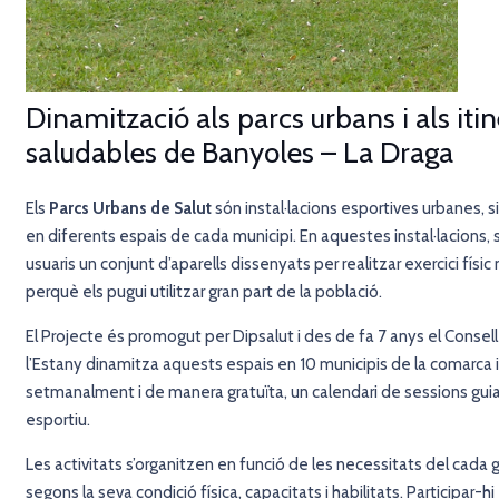
Dinamització als parcs urbans i als itin
saludables de Banyoles – La Draga
Els
Parcs Urbans de Salut
són instal·lacions esportives urbanes, situ
en diferents espais de cada municipi. En aquestes instal·lacions, s
usuaris un conjunt d’aparells dissenyats per realitzar exercici físi
perquè els pugui utilitzar gran part de la població.
El Projecte és promogut per Dipsalut i des de fa 7 anys el Consell
l’Estany
dinamitza aquests espais en 10 municipis de la comarca i
setmanalment i de manera gratuïta, un calendari de sessions gui
esportiu.
Les activitats s’organitzen en funció de les necessitats del cada g
segons la seva condició física, capacitats i habilitats. Participar-hi 