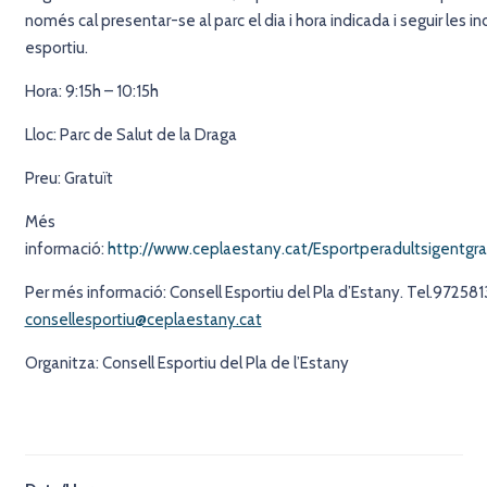
només cal presentar-se al parc el dia i hora indicada i seguir les in
esportiu.
Hora: 9:15h – 10:15h
Lloc: Parc de Salut de la Draga
Preu: Gratuït
Més
informació:
http://www.ceplaestany.cat/Esportperadultsigentgr
Per més informació: Consell Esportiu del Pla d’Estany. Tel.972581
consellesportiu@ceplaestany.cat
Organitza: Consell Esportiu del Pla de l’Estany