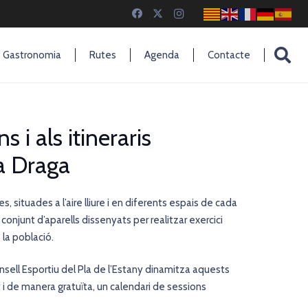
Gastronomia
Rutes
Agenda
Contacte
 i als itineraris
a Draga
, situades a l’aire lliure i en diferents espais de cada
 conjunt d’aparells dissenyats per realitzar exercici
 la població.
sell Esportiu del Pla de l’Estany
dinamitza aquests
i de manera gratuïta, un calendari de sessions