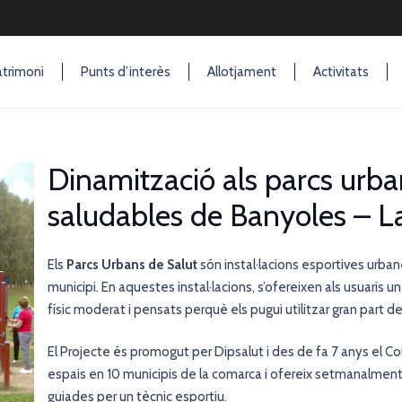
trimoni
Punts d’interès
Allotjament
Activitats
Dinamització als parcs urbans
saludables de Banyoles – L
Els
Parcs Urbans de Salut
són instal·lacions esportives urbanes
municipi. En aquestes instal·lacions, s’ofereixen als usuaris un
físic moderat i pensats perquè els pugui utilitzar gran part de
El Projecte és promogut per Dipsalut i des de fa 7 anys el Con
espais en 10 municipis de la comarca i ofereix setmanalment 
guiades per un tècnic esportiu.