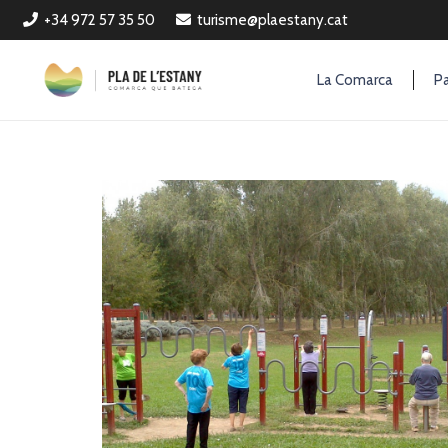
+34 972 57 35 50
turisme@plaestany.cat
La Comarca
Pa