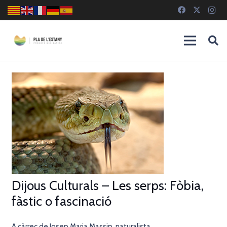
Dijous Culturals – Les serps: Fòbia,
fàstic o fascinació
A càrrec de Josep Maria Massip, naturalista.