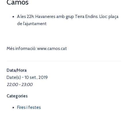
Camós
A les 22h: Havaneres amb grup Terra Endins. Lloc: plaça
de l’ajuntament
Més informació: www.camos.cat
Data/Hora
Date(s) - 10 set., 2019
22:00 - 23:00
Categories
Fires i festes