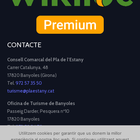
CONTACTE
Consell Comarcal del Pla de l’Estany
Carrer Catalunya, 48
17820 Banyoles (Girona)
Tel.
972 57 35 50
turisme@plaestany.cat
Oficina de Turisme de Banyoles
Passeig Darder, Pesquera nº10
17820 Banyoles
Tel.
972 58 34 70
Utilitzem cookies per garantir que us donem la millor
turisme@ajbanyoles.org
experiència al nostre lloc web. Si continueu utilitzant aquest