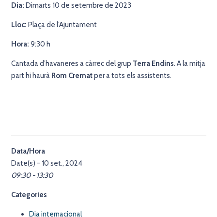
Dia:
Dimarts 10 de setembre de 2023
Lloc:
Plaça de l’Ajuntament
Hora:
9:30 h
Cantada d’havaneres a càrrec del grup
Terra Endins
. A la mitja
part hi haurà
Rom Cremat
per a tots els assistents.
Data/Hora
Date(s) - 10 set., 2024
09:30 - 13:30
Categories
Dia internacional