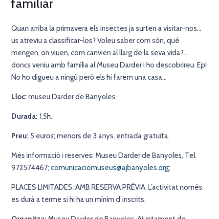
familiar
Quan arriba la primavera els insectes ja surten a visitar-nos…
us atreviu a classificar-los? Voleu saber com són, què
mengen, on viuen, com canvien al llarg de la seva vida?…
doncs veniu amb família al Museu Darder i ho descobrireu. Ep!
No ho digueu a ningú però els hi farem una casa…
Lloc:
museu Darder de Banyoles
Durada:
1,5h.
Preu:
5 euros; menors de 3 anys, entrada gratuïta.
Més informació i reserves: Museu Darder de Banyoles, Tel.
972574467;
comunicaciomuseus@ajbanyoles.org
;
PLACES LIMITADES. AMB RESERVA PRÈVIA. L’activitat només
es durà a terme si hi ha un mínim d’inscrits.
Organitza:
Museu Darder de Banyoles, Ajuntament de