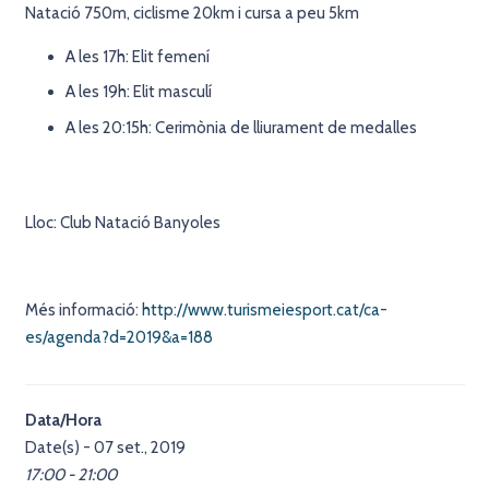
Natació 750m, ciclisme 20km i cursa a peu 5km
A les 17h: Elit femení
A les 19h: Elit masculí
A les 20:15h: Cerimònia de lliurament de medalles
Lloc: Club Natació Banyoles
Més informació:
http://www.turismeiesport.cat/ca-
es/agenda?d=2019&a=188
Data/Hora
Date(s) - 07 set., 2019
17:00 - 21:00