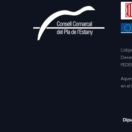
L’obj
Desen
FEDER
Aques
en el