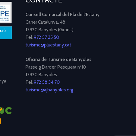
Consell Comarcal del Pla de l’Estany
Carrer Catalunya, 48
17820 Banyoles (Girona)
Tel.
972 57 35 50
turisme@plaestany.cat
Oficina de Turisme de Banyoles
Passeig Darder, Pesquera nº10
17820 Banyoles
nya
Tel.
972 58 34 70
turisme@ajbanyoles.org