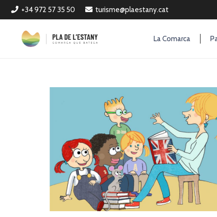
+34 972 57 35 50
turisme@plaestany.cat
La Comarca
Pa