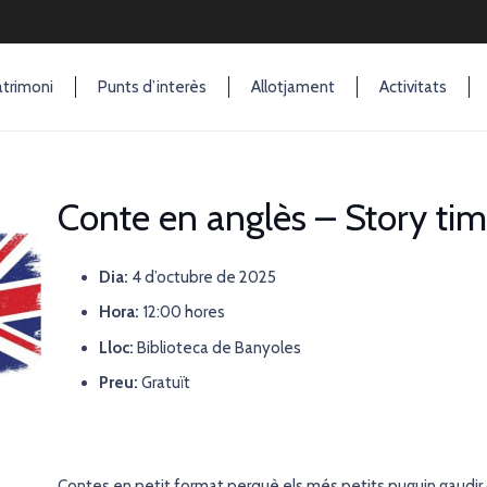
trimoni
Punts d’interès
Allotjament
Activitats
Conte en anglès – Story ti
Dia:
4 d’octubre de 2025
Hora:
12:00 hores
Lloc:
Biblioteca de Banyoles
Preu:
Gratuït
Contes en petit format perquè els més petits puguin gaudir 