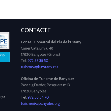
CONTACTE
Consell Comarcal del Pla de l’Estany
Carrer Catalunya, 48
17820 Banyoles (Girona)
Tel.
972 57 35 50
turisme@plaestany.cat
Oficina de Turisme de Banyoles
Passeig Darder, Pesquera nº10
17820 Banyoles
nya
Tel.
972 58 34 70
turisme@ajbanyoles.org