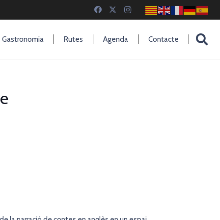
Gastronomia
Rutes
Agenda
Contacte
me
de la narració de contes en anglès en un espai