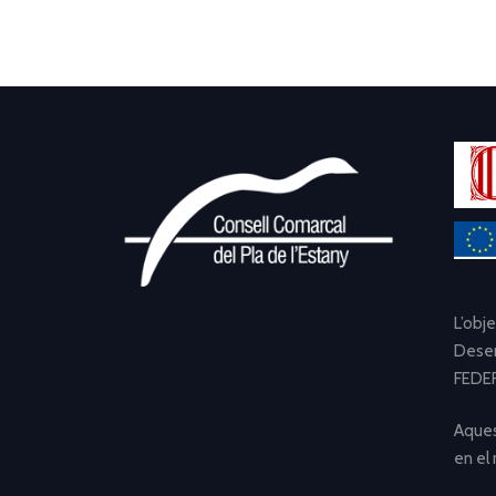
L’obj
Desen
FEDER
Aques
en el