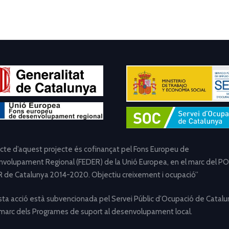
ecte d’aquest projecte és cofinançat pel Fons Europeu de
volupament Regional (FEDER) de la Unió Europea, en el marc del PO
 de Catalunya 2014-2020. Objectiu creixement i ocupació”
ta acció està subvencionada pel Servei Públic d’Ocupació de Catalu
 marc dels Programes de suport al desenvolupament local.