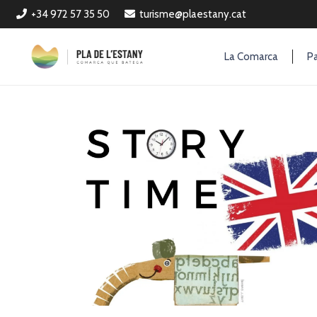
+34 972 57 35 50
turisme@plaestany.cat
La Comarca
Pa