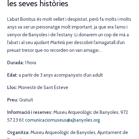
les seves històries
L’abat Bonitus és molt vellet i despistat, però fa molts i molts
anys va ser un personatge molt important, ja que era l’amo i
senyor de Banyoles i de l’estany. Li donarem un cop de mà a
l’abat i al seu ajudant Martirià per descobrir l’amagatall d’un
preuat tresor que no recorden on van amagar…
Durada:
1 hora
Edat:
a partir de 3 anys acompanyats d’un adult
Lloc:
Monestir de Sant Esteve
Preu:
Gratuït
Informació i reserves:
Museu Arqueològic de Banyoles, 972
57 23 61;
comunicaciomuseus@ajbanyoles.org
Organitza:
Museu Arqueològic de Banyoles, Ajuntament de