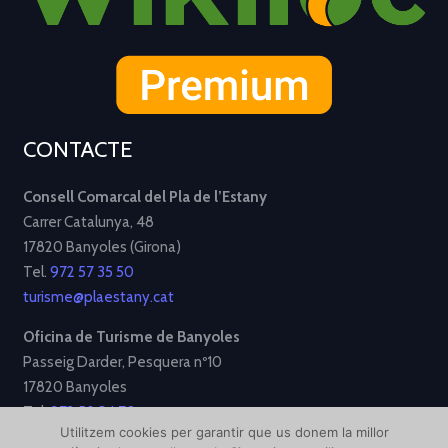
CONTACTE
Consell Comarcal del Pla de l’Estany
Carrer Catalunya, 48
17820 Banyoles (Girona)
Tel.
972 57 35 50
turisme@plaestany.cat
Oficina de Turisme de Banyoles
Passeig Darder, Pesquera nº10
17820 Banyoles
Tel.
972 58 34 70
Utilitzem cookies per garantir que us donem la millor
turisme@ajbanyoles.org