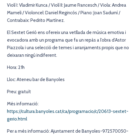
Violí I: Vladimir Kunca / Violí II: Jaume Francesch / Viola: Andrea
Mameli / Violoncel: Daniel Regincós / Piano: Joan Sadurní /
Contrabaix: Pedrito Martínez.
El Sextet Gerió ens ofereix una vetllada de música emotiva i
evocadora amb un programa que fa un repàs a l’obra d’Astor
Piazzola i una selecció de temes i arranjaments propis que no
deixaran ningú indiferent.
Hora: 21h
Lloc: Ateneu bar de Banyoles
Preu: gratuït
Més informació:
https://cultura.banyoles.cat/ca/programacio/c/20613-sextet-
gerio.html
Per a més informació: Ajuntament de Banyoles-972570050-