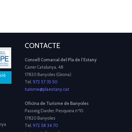
CONTACTE
Consell Comarcal del Pla de l’Estany
Carrer Catalunya, 48
17820 Banyoles (Girona)
Tel.
972 57 35 50
turisme@plaestany.cat
Oficina de Turisme de Banyoles
Passeig Darder, Pesquera nº10
17820 Banyoles
nya
Tel.
972 58 34 70