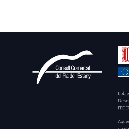
L’obj
Desen
FEDER
Aques
en el