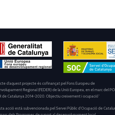
ecte d’aquest projecte és cofinançat pel Fons Europeu de
volupament Regional (FEDER) de la Unió Europea, en el marc del PO
 de Catalunya 2014-2020. Objectiu creixement i ocupació”
ta acció està subvencionada pel Servei Públic d’Ocupació de Catalu
 marc dels Programes de suport al desenvolupament local.