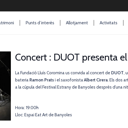
trimoni
Punts d’interès
Allotjament
Activitats
Concert : DUOT presenta el
La Fundació Lluís Coromina us convida al concert de
DUOT
, 
bateria
Ramon Prats
i el saxofonista
Albert Cirera
. Els dos a
a la cúpula del Festival Estrany de Banyoles després d’una ni
Hora: 19:00h
Lloc: Espai Eat Art de Banyoles