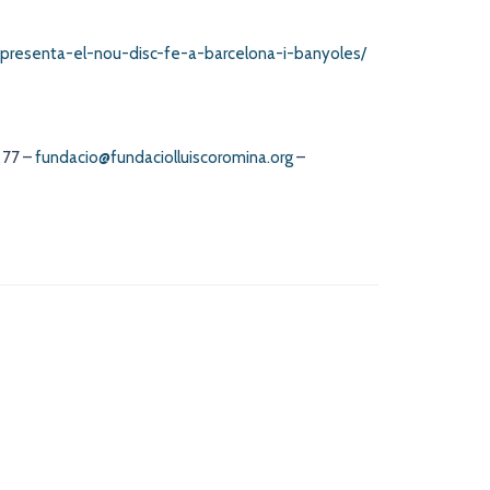
-presenta-el-nou-disc-fe-a-barcelona-i-banyoles/
 77 –
fundacio@fundaciolluiscoromina.org
–