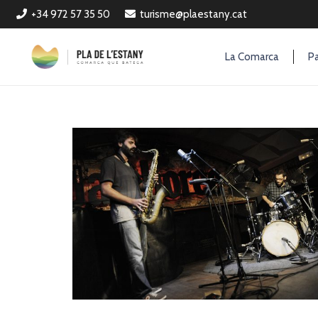
+34 972 57 35 50
turisme@plaestany.cat
La Comarca
Pa