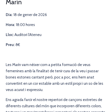
Marín
Dia:
18 de gener de 2026
Hora:
18:00 hores
Lloc:
Auditori l’Ateneu
Preu:
8€
Les Marín vam néixer com a petita formació de veus
femenines amb la finalitat de tenir cura de la veu i passar
bones estones cantant però, poc a poc, ens hem anat
convertint en un cor estable amb un estil propi i un so de les
veus acurat i expressiu.
Ens agrada farcir el nostre repertori de cançons extretes de
diferents cultures del món que incorporen diferents colors,