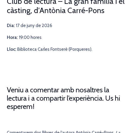
Club de lectura – La gran família i el
càsting, d’Antònia Carré-Pons
Dia:
17 de juny de 2026
Hora:
19:00 hores
Lloc:
Biblioteca Carles Fontserè (Porqueres).
Veniu a comentar amb nosaltres la
lectura i a compartir l’experiència. Us hi
esperem!
Comentarem dos llibres de l’autora Antònia Carré-Pons,
La