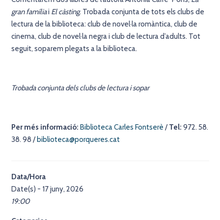
gran família
i
El càsting
. Trobada conjunta de tots els clubs de
lectura de la biblioteca: club de novel·la romàntica, club
de
cinema, club de novel·la negra i club de lectura d’adults. Tot
seguit, soparem plegats a la biblioteca.
Trobada conjunta dels clubs de lectura i sopar
Per més informació:
Biblioteca Carles Fontserè
/
Tel:
972. 58.
38. 98
/
biblioteca@porqueres.cat
Data/Hora
Date(s) - 17 juny, 2026
19:00