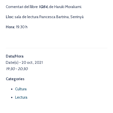
Comentari del llibre
1Q84,
de Haruki Morakami.
Lloc:
sala de lectura Francesca Bartrina, Serrinyà
Hora:
19.30 h
Data/Hora
Date(s) - 20 oct., 2021
19:30 - 20:30
Categories
Cultura
Lectura