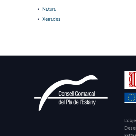
Natura
Xerrades
L’obj
Desen
FEDER