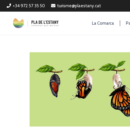
+34 972 57 35 50
turisme@plaestany.cat
La Comarca
Pa