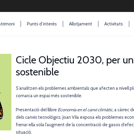
trimoni
Punts d’interès
Allotjament
Activitats
Cicle Objectiu 2030, per un
sostenible
S’analitzen els problemes ambientals que afecten a nivell pla
comarca un espai més sostenible.
Presentació del llibre
Economia en el canvi climàtic,
a càrrec de
dels canvis tecnològics, Joan Vila exposa els problemes eco
frenar ella sola l’augment de la concentració de gasos d’efec
situació.