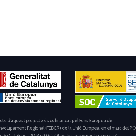
ecte d’aquest projecte és cofinançat pel Fons Europeu de
volupament Regional (FEDER) de la Unió Europea, en el marc del PO
 de Catalunya 2014-2020. Objectiu creixement i ocupació”