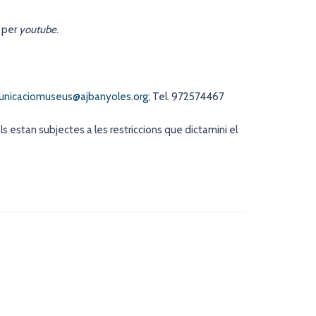
e per
youtube
.
nicaciomuseus@ajbanyoles.org
; Tel. 972574467
ls estan subjectes a les restriccions que dictamini el