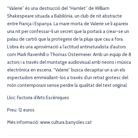
“Valerie” és una destrucció del “Hamlet” de William
Shakespeare situada a Babilònia, un club de nit abstracte
entre França i Espanya. La mare morta de Valerie se li apareix
una nit per confessar-li un secret que la portarà a crear-se un
palau de cartró que la protegeixi de la pluja que cau a fora.
L’obra és una aproximació a l’actitud antinaturalista d’autors
com Mark Ravenhill o Thomas Ostermeier. Amb un equip de 8
actors i a través del muntatge audiovisual amb neons i música
electrònica en escena. “Valerie” busca decapitar un a un els
espectadors emmirallant-los a través d’un retrat grotesc del
món contemporani sense perdre la qualitat del text original.
Lloc: Factoria d’Arts Escèniques
Preu: 12 euros
Més informació: www.cultura.banyoles.cat