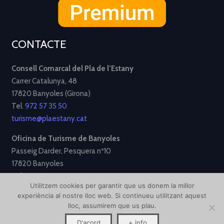
CONTACTE
Consell Comarcal del Pla de l’Estany
Carrer Catalunya, 48
17820 Banyoles (Girona)
Tel.
972 57 35 50
turisme@plaestany.cat
Oficina de Turisme de Banyoles
Passeig Darder, Pesquera nº10
17820 Banyoles
Tel.
972 58 34 70
Utilitzem cookies per garantir que us donem la millor
turisme@ajbanyoles.org
experiència al nostre lloc web. Si continueu utilitzant aquest
lloc, assumirem que us plau.
[Avís Legal]
[Política de Privacitat]
[Política de Cookies]
D'acord
+ info