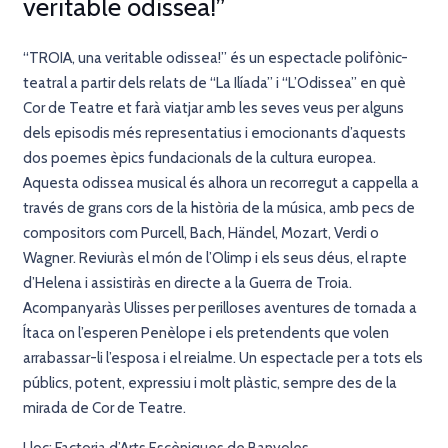
veritable odissea!”
“TROIA, una veritable odissea!” és un espectacle polifònic-
teatral a partir dels relats de “La Ilíada” i “L’Odissea” en què
Cor de Teatre et farà viatjar amb les seves veus per alguns
dels episodis més representatius i emocionants d’aquests
dos poemes èpics fundacionals de la cultura europea.
Aquesta odissea musical és alhora un recorregut a cappella a
través de grans cors de la història de la música, amb pecs de
compositors com Purcell, Bach, Händel, Mozart, Verdi o
Wagner. Reviuràs el món de l’Olimp i els seus déus, el rapte
d’Helena i assistiràs en directe a la Guerra de Troia.
Acompanyaràs Ulisses per perilloses aventures de tornada a
Ítaca on l’esperen Penèlope i els pretendents que volen
arrabassar-li l’esposa i el reialme. Un espectacle per a tots els
públics, potent, expressiu i molt plàstic, sempre des de la
mirada de Cor de Teatre.
Lloc: Factoria d’Arts Escèniques de Banyoles