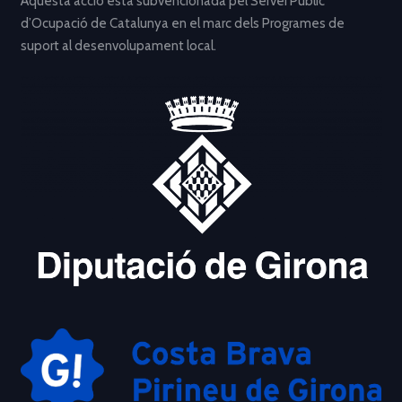
Aquesta acció està subvencionada pel Servei Públic
d’Ocupació de Catalunya en el marc dels Programes de
suport al desenvolupament local.