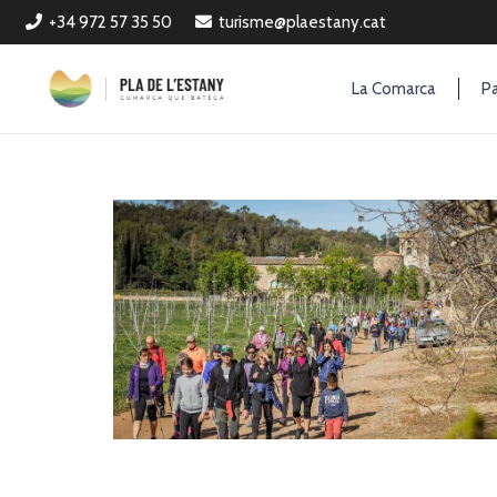
+34 972 57 35 50
turisme@plaestany.cat
La Comarca
Pa