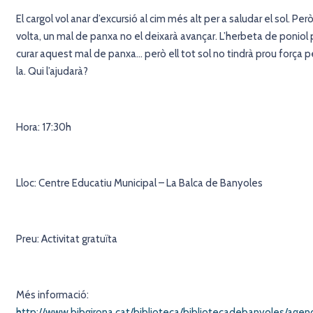
El cargol vol anar d’excursió al cim més alt per a saludar el sol. Però
volta, un mal de panxa no el deixarà avançar. L’herbeta de poniol 
curar aquest mal de panxa… però ell tot sol no tindrà prou força per
la. Qui l’ajudarà?
Hora: 17:30h
Lloc: Centre Educatiu Municipal – La Balca de Banyoles
Preu: Activitat gratuïta
Més informació:
http://www.bibgirona.cat/biblioteca/bibliotecadebanyoles/age