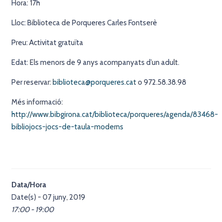
Hora: 17h
Lloc: Biblioteca de Porqueres Carles Fontserè
Preu: Activitat gratuïta
Edat: Els menors de 9 anys acompanyats d’un adult.
Per reservar:
biblioteca@porqueres.cat
o 972.58.38.98
Més informació:
http://www.bibgirona.cat/biblioteca/porqueres/agenda/83468-
bibliojocs-jocs-de-taula-moderns
Data/Hora
Date(s) - 07 juny, 2019
17:00 - 19:00