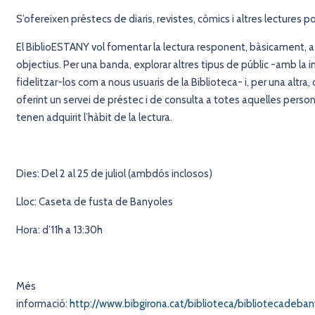
S’ofereixen préstecs de diaris, revistes, còmics i altres lectures p
El BiblioESTANY vol fomentar la lectura responent, bàsicament, a
objectius. Per una banda, explorar altres tipus de públic -amb la 
fidelitzar-los com a nous usuaris de la Biblioteca- i, per una altra,
oferint un servei de préstec i de consulta a totes aquelles perso
tenen adquirit l’hàbit de la lectura.
Dies: Del 2 al 25 de juliol (ambdós inclosos)
Lloc: Caseta de fusta de Banyoles
Hora: d’11h a 13:30h
Més
informació:
http://www.bibgirona.cat/biblioteca/bibliotecadeba