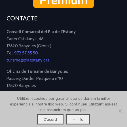
CONTACTE
Consell Comarcal del Pla de l’Estany
Carrer Catalunya, 48
17820 Banyoles (Girona)
Tel.
972 57 35 50
turisme@plaestany.cat
Oficina de Turisme de Banyoles
Passeig Darder, Pesquera nº10
17820 Banyoles
Tel.
972 58 34 70
Utilitzem cookies per garantir que us donem la millor
turisme@ajbanyoles.org
experiència al nostre lloc web. Si continueu utilitzant aquest
lloc, assumirem que us plau.
[Avís Legal]
[Política de Privacitat]
[Política de Cookies]
D'acord
+ info
Disseny i desenvolupament per
Creative Corner