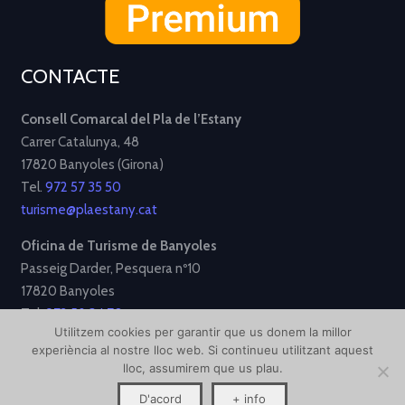
CONTACTE
Consell Comarcal del Pla de l’Estany
Carrer Catalunya, 48
17820 Banyoles (Girona)
Tel.
972 57 35 50
turisme@plaestany.cat
Oficina de Turisme de Banyoles
Passeig Darder, Pesquera nº10
17820 Banyoles
Tel.
972 58 34 70
Utilitzem cookies per garantir que us donem la millor
turisme@ajbanyoles.org
experiència al nostre lloc web. Si continueu utilitzant aquest
lloc, assumirem que us plau.
[Avís Legal]
[Política de Privacitat]
[Política de Cookies]
D'acord
+ info