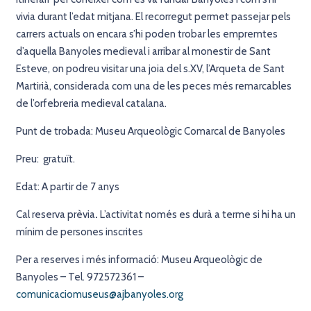
vivia durant l’edat mitjana. El recorregut permet passejar pels
carrers actuals on encara s’hi poden trobar les empremtes
d’aquella Banyoles medieval i arribar al monestir de Sant
Esteve, on podreu visitar una joia del s.XV, l’Arqueta de Sant
Martirià, considerada com una de les peces més remarcables
de l’orfebreria medieval catalana.
Punt de trobada: Museu Arqueològic Comarcal de Banyoles
Preu: gratuït.
Edat: A partir de 7 anys
Cal reserva prèvia
.
L’activitat només es durà a terme si hi ha un
mínim de persones inscrites
Per a reserves i més informació: Museu Arqueològic de
Banyoles – Tel. 972572361 –
comunicaciomuseus@ajbanyoles.org