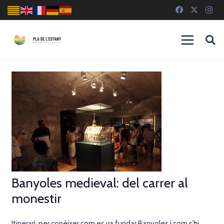
Banyoles medieval: del carrer al
monestir
Itinerari per conèixer com es va fundar Banyoles i com s’hi