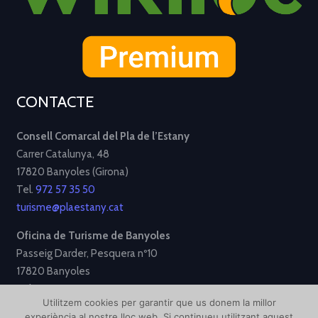
CONTACTE
Consell Comarcal del Pla de l’Estany
Carrer Catalunya, 48
17820 Banyoles (Girona)
Tel.
972 57 35 50
turisme@plaestany.cat
Oficina de Turisme de Banyoles
Passeig Darder, Pesquera nº10
17820 Banyoles
Tel.
972 58 34 70
Utilitzem cookies per garantir que us donem la millor
turisme@ajbanyoles.org
experiència al nostre lloc web. Si continueu utilitzant aquest