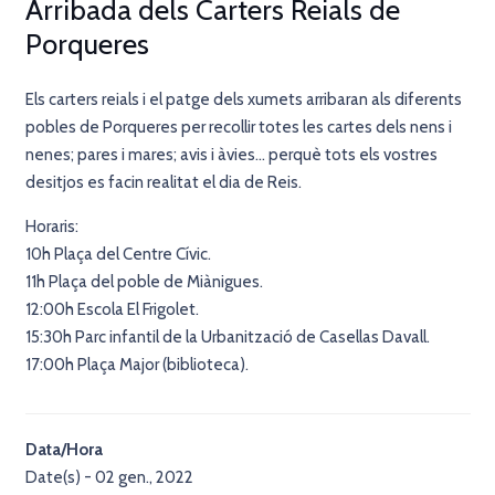
Arribada dels Carters Reials de
Porqueres
Els carters reials i el patge dels xumets arribaran als diferents
pobles de Porqueres per recollir totes les cartes dels nens i
nenes; pares i mares; avis i àvies… perquè tots els vostres
desitjos es facin realitat el dia de Reis.
Horaris:
10h Plaça del Centre Cívic.
11h Plaça del poble de Miànigues.
12:00h Escola El Frigolet.
15:30h Parc infantil de la Urbanització de Casellas Davall.
17:00h Plaça Major (biblioteca).
Data/Hora
Date(s) - 02 gen., 2022