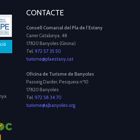
CONTACTE
Consell Comarcal del Pla de l’Estany
Carrer Catalunya, 48
17820 Banyoles (Girona)
Tel.
972 57 35 50
turisme@plaestany.cat
Oficina de Turisme de Banyoles
Passeig Darder, Pesquera nº10
17820 Banyoles
nya
Tel.
972 58 34 70
turisme@ajbanyoles.org