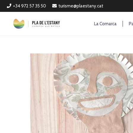
+34 972 57 35 50
turisme@plaestany.cat
La Comarca
Pa