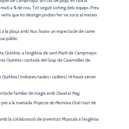
uel de Campmajor. (En cas de pluja, es farà la
matí a ¾ de nou. Tot seguit sorteig dels equips. Preu
els veïns que ho desitgin podran fer-se socis al mateix
s a la plaça amb
Nus Teatre
, un espectacle de carrer
ai públic.
nta Quitèria, a l’esglèsia de sant Martí de Campmajor,
ta Quitèria i cantada del Grup de Caramelles de
.
Quitèria ( trobareu taules i cadires). Hi haurà servei
pectacle familiar de màgia amb
David el Mag
.
er per a la mainada
Projecte de Memòria Oral
i tast de
amb la col·laboració de Joventuts Musicals a l’església