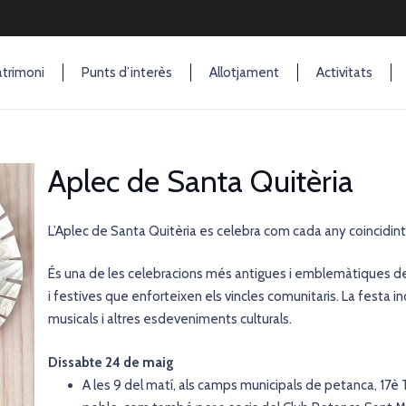
trimoni
Punts d’interès
Allotjament
Activitats
Aplec de Santa Quitèria
L’Aplec de Santa Quitèria es celebra com cada any coincidin
És una de les celebracions més antigues i emblemàtiques del m
i festives que enforteixen els vincles comunitaris. La festa i
musicals i altres esdeveniments culturals.
Dissabte 24 de maig
A les 9 del matí, als camps municipals de petanca, 17è