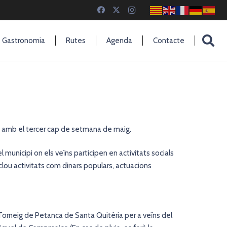
Gastronomia
Rutes
Agenda
Contacte
t amb el tercer cap de setmana de maig.
unicipi on els veïns participen en activitats socials
nclou activitats com dinars populars, actuacions
 Torneig de Petanca de Santa Quitèria per a veïns del