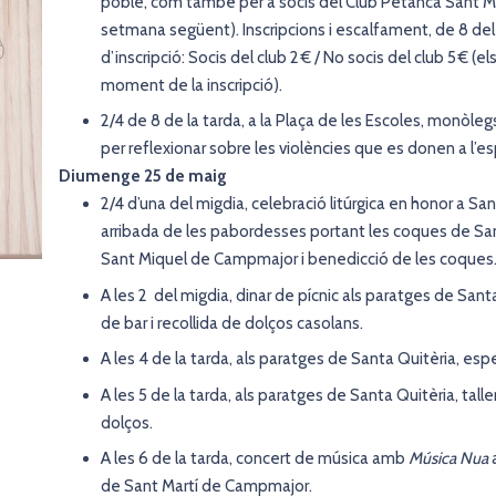
poble, com també per a socis del Club Petanca Sant Miq
setmana següent). Inscripcions i escalfament, de 8 del 
d’inscripció: Socis del club 2 € / No socis del club 5 € (
moment de la inscripció).
2/4 de 8 de la tarda, a la Plaça de les Escoles, monòleg
per reflexionar sobre les violències que es donen a l’esp
Diumenge 25 de maig
2/4 d’una del migdia, celebració litúrgica en honor a Sa
arribada de les pabordesses portant les coques de San
Sant Miquel de Campmajor i benedicció de les coques
A les 2 del migdia, dinar de pícnic als paratges de Santa 
de bar i recollida de dolços casolans.
A les 4 de la tarda, als paratges de Santa Quitèria, es
A les 5 de la tarda, als paratges de Santa Quitèria, tall
dolços.
A les 6 de la tarda, concert de música amb
Música Nua
de Sant Martí de Campmajor.