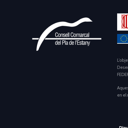
L’obj
Desen
FEDER
Aques
en el