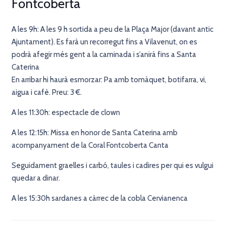
Fontcoberta
A les 9h: A les 9 h sortida a peu de la Plaça Major (davant antic
Ajuntament). Es farà un recorregut fins a Vilavenut, on es
podrà afegir més gent a la caminada i s’anirà fins a Santa
Caterina
En arribar hi haurà esmorzar: Pa amb tomàquet, botifarra, vi,
aigua i cafè. Preu: 3 €.
A les 11:30h: espectacle de clown
A les 12:15h: Missa en honor de Santa Caterina amb
acompanyament de la Coral Fontcoberta Canta
Seguidament graelles i carbó, taules i cadires per qui es vulgui
quedar a dinar.
A les 15:30h sardanes a càrrec de la cobla Cervianenca