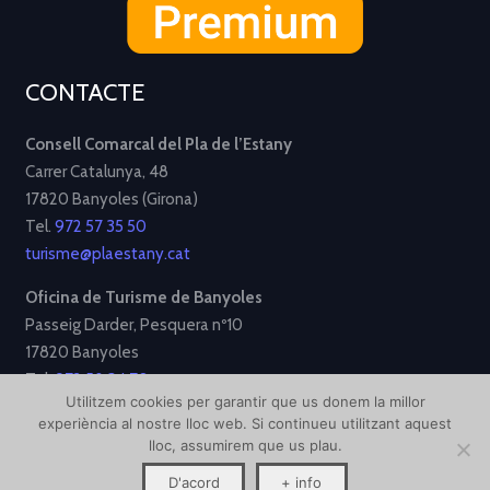
CONTACTE
Consell Comarcal del Pla de l’Estany
Carrer Catalunya, 48
17820 Banyoles (Girona)
Tel.
972 57 35 50
turisme@plaestany.cat
Oficina de Turisme de Banyoles
Passeig Darder, Pesquera nº10
17820 Banyoles
Tel.
972 58 34 70
Utilitzem cookies per garantir que us donem la millor
turisme@ajbanyoles.org
experiència al nostre lloc web. Si continueu utilitzant aquest
lloc, assumirem que us plau.
[Avís Legal]
[Política de Privacitat]
[Política de Cookies]
D'acord
+ info