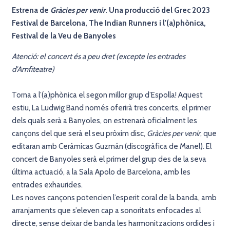
Estrena de
Gràcies per venir
. Una producció del Grec 2023
Festival de Barcelona, The Indian Runners i l'(a)phònica,
Festival de la Veu de Banyoles
Atenció: el concert és a peu dret (excepte les entrades
d’Amfiteatre)
Torna a l’(a)phònica el segon millor grup d’Espolla! Aquest
estiu, La Ludwig Band només oferirà tres concerts, el primer
dels quals serà a Banyoles, on estrenarà oficialment les
cançons del que serà el seu pròxim disc,
Gràcies per venir
, que
editaran amb Cerámicas Guzmán (discogràfica de Manel). El
concert de Banyoles serà el primer del grup des de la seva
última actuació, a la Sala Apolo de Barcelona, amb les
entrades exhaurides.
Les noves cançons potencien l’esperit coral de la banda, amb
arranjaments que s’eleven cap a sonoritats enfocades al
directe, sense deixar de banda les harmonitzacions ordides i