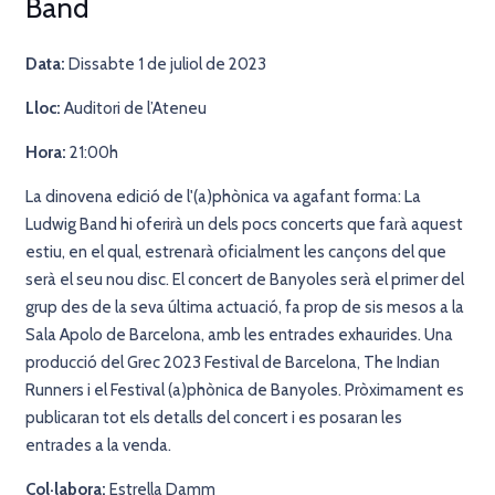
Band
Data:
Dissabte 1 de juliol de 2023
Lloc:
Auditori de l’Ateneu
Hora:
21:00h
La dinovena edició de l'(a)phònica va agafant forma: La
Ludwig Band hi oferirà un dels pocs concerts que farà aquest
estiu, en el qual, estrenarà oficialment les cançons del que
serà el seu nou disc. El concert de Banyoles serà el primer del
grup des de la seva última actuació, fa prop de sis mesos a la
Sala Apolo de Barcelona, amb les entrades exhaurides. Una
producció del Grec 2023 Festival de Barcelona, The Indian
Runners i el Festival (a)phònica de Banyoles. Pròximament es
publicaran tot els detalls del concert i es posaran les
entrades a la venda.
Col·labora:
Estrella Damm