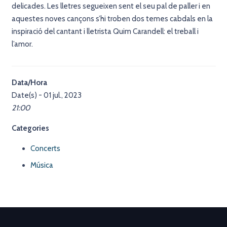
delicades. Les lletres segueixen sent el seu pal de paller i en
aquestes noves cançons s’hi troben dos temes cabdals en la
inspiració del cantant i lletrista Quim Carandell: el treball i
l’amor.
Data/Hora
Date(s) - 01 jul., 2023
21:00
Categories
Concerts
Música