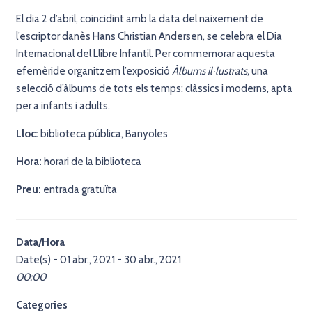
El dia 2 d’abril, coincidint amb la data del naixement de
l’escriptor danès Hans Christian Andersen, se celebra el Dia
Internacional del Llibre Infantil. Per commemorar aquesta
efemèride organitzem l’exposició
Àlbums il·lustrats,
una
selecció d’àlbums de tots els temps: clàssics i moderns, apta
per a infants i adults.
Lloc:
biblioteca pública, Banyoles
Hora:
horari de la biblioteca
Preu:
entrada gratuïta
Data/Hora
Date(s) - 01 abr., 2021 - 30 abr., 2021
00:00
Categories