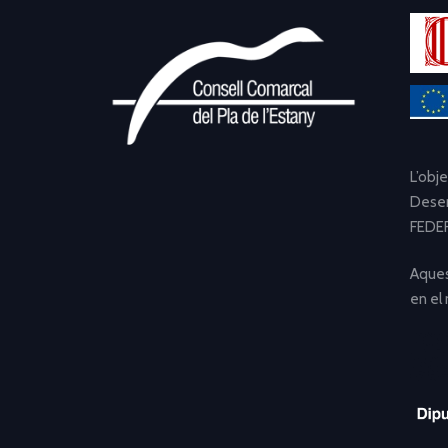
L’obj
Desen
FEDER
Aques
en el