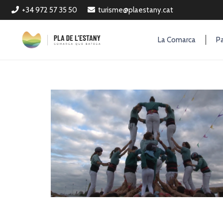
+34 972 57 35 50
turisme@plaestany.cat
La Comarca
Pa