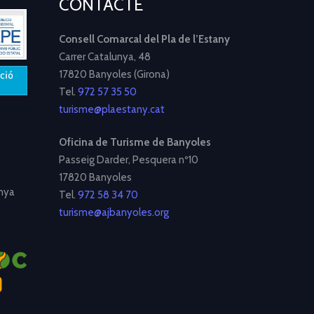
CONTACTE
Consell Comarcal del Pla de l’Estany
Carrer Catalunya, 48
17820 Banyoles (Girona)
Tel.
972 57 35 50
turisme@plaestany.cat
Oficina de Turisme de Banyoles
Passeig Darder, Pesquera nº10
17820 Banyoles
nya
Tel.
972 58 34 70
turisme@ajbanyoles.org