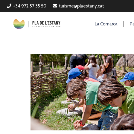
+34 972 57 35 50
turisme@plaestany.cat
La Comarca
Pa