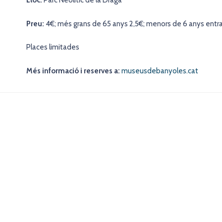
Lloc:
Parc Neolític de la Draga
Preu:
4€; més grans de 65 anys 2,5€; menors de 6 anys entra
Places limitades
Més informació i reserves a:
museusdebanyoles.cat