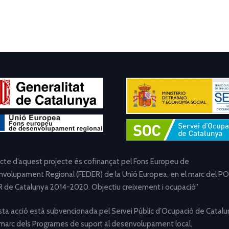
ecte d’aquest projecte és cofinançat pel Fons Europeu de
volupament Regional (FEDER) de la Unió Europea, en el marc del PO
 de Catalunya 2014-2020. Objectiu creixement i ocupació”
ta acció està subvencionada pel Servei Públic d’Ocupació de Catalu
 marc dels Programes de suport al desenvolupament local.