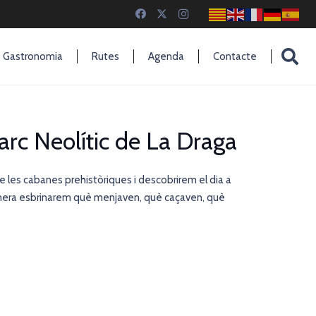
Gastronomia
Rutes
Agenda
Contacte
 Parc Neolític de La Draga
 de les cabanes prehistòriques i descobrirem el dia a
anera esbrinarem què menjaven, què caçaven, què