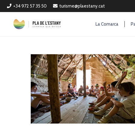
+34 972 57 35 50
turisme@plaestany.cat
La Comarca
Pa