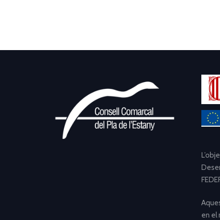
L’obj
Desen
FEDER
Aques
en el