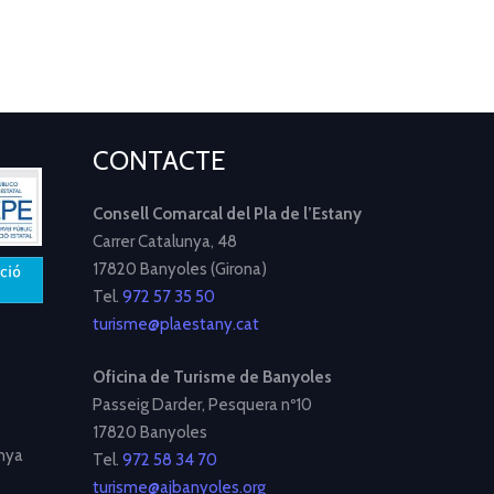
CONTACTE
Consell Comarcal del Pla de l’Estany
Carrer Catalunya, 48
17820 Banyoles (Girona)
Tel.
972 57 35 50
turisme@plaestany.cat
Oficina de Turisme de Banyoles
Passeig Darder, Pesquera nº10
17820 Banyoles
nya
Tel.
972 58 34 70
turisme@ajbanyoles.org