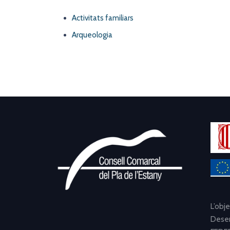
Activitats familiars
Arqueologia
L’obj
Desen