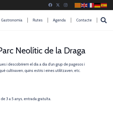
Gastronomia
Rutes
Agenda
Contacte
 Parc Neolític de la Draga
es i descobrirem el dia a dia d’un grup de pagesos i
 cultivaven, quins estris i eines utilitzaven, etc.
de 3 a 5 anys, entrada gratuïta.