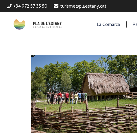
+34 972 57 35 50
turisme@plaestany.cat
La Comarca
Pa