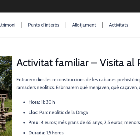
trimoni
Punts d’interès
Allotjament
Activitats
Activitat familiar – Visita al
Entrarem dins les reconstruccions de les cabanes prehistòriqu
ramaders neolítics. Esbrinarem què menjaven, què caçaven, què
Hora:
11: 30 h
Lloc:
Parc neolític de la Draga
Preu:
4 euros; més grans de 65 anys, 2,5 euros; menors 
Durada:
1,5 hores