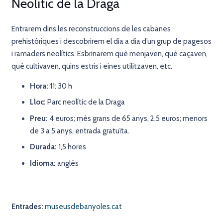
Neolític de la Draga
Entrarem dins les reconstruccions de les cabanes
prehistòriques i descobrirem el dia a dia d’un grup de pagesos
i ramaders neolítics. Esbrinarem què menjaven, què caçaven,
què cultivaven, quins estris i eines utilitzaven, etc.
Hora:
11: 30 h
Lloc:
Parc neolític de la Draga
Preu:
4 euros; més grans de 65 anys, 2,5 euros; menors
de 3 a 5 anys, entrada gratuïta.
Durada:
1,5 hores
Idioma:
anglès
Entrades:
museusdebanyoles.cat