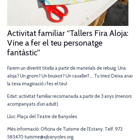
Activitat familiar “Tallers Fira Aloja:
Vine a fer el teu personatge
fantàstic”
Farem un divertit titella a partir de materials de rebuig. Una
aloja? Un gnom? Un bruixot? Un cavaller?…. Tu tries! Deixa anar
la teva imaginació i fes el teu!
Edat: activitat familiar recomanada a partir de 3 anys (menors
acompanyats d’un adult)
Lloc: Plaça del Teatre de Banyoles
Més informació: Oficina de Turisme de l’Estany. Telf. 972
583470 turisme@ajbanyoles.org