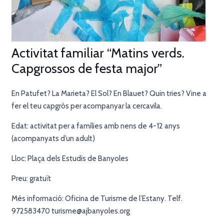
Activitat familiar “Matins verds.
Capgrossos de festa major”
En Patufet? La Marieta? El Sol? En Blauet? Quin tries? Vine a
fer el teu capgròs per acompanyar la cercavila.
Edat: activitat per a famílies amb nens de 4-12 anys
(acompanyats d’un adult)
Lloc: Plaça dels Estudis de Banyoles
Preu: gratuït
Més informació: Oficina de Turisme de l’Estany. Telf.
972583470 turisme@ajbanyoles.org