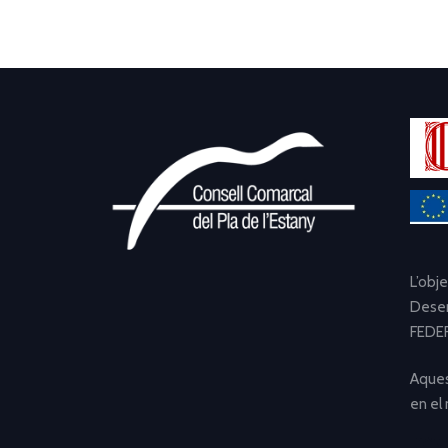
L’obj
Desen
FEDER
Aques
en el