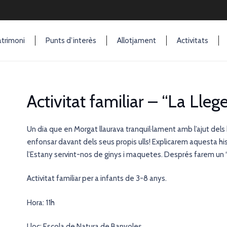
trimoni
Punts d’interès
Allotjament
Activitats
Activitat familiar – “La Lle
Un dia que en Morgat llaurava tranquil·lament amb l’ajut dels
enfonsar davant dels seus propis ulls! Explicarem aquesta hi
l’Estany servint-nos de ginys i maquetes. Després farem un
Activitat familiar per a infants de 3-8 anys.
Hora: 11h
Lloc: Escola de Natura de Banyoles