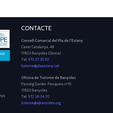
CONTACTE
Consell Comarcal del Pla de l’Estany
Carrer Catalunya, 48
17820 Banyoles (Girona)
Tel.
972 57 35 50
turisme@plaestany.cat
Oficina de Turisme de Banyoles
Passeig Darder, Pesquera nº10
17820 Banyoles
nya
Tel.
972 58 34 70
turisme@ajbanyoles.org