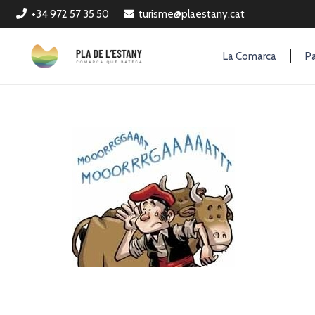
+34 972 57 35 50
turisme@plaestany.cat
La Comarca
Pa