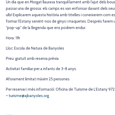
Un dia que en Morgat llaurava tranquil·lament amb l’ajut dels bous 
passar una de grossa: els camps es van enfonsar davant dels seu
ulls! Explicarem aquesta història amb titelles i coneixerem com e
formar l’Estany servint-nos de ginys i maquetes. Després farem 
“pop-up” de la llegenda que ens podrem endur.
Hora: 11h
Lloc: Escola de Natura de Banyoles
Preu: gratuït amb reserva prèvia
Activitat familiar per a infants de 3-8 anys.
Aforament limitat màxim 25 persones
Per reservar i més informació: Oficina de Turisme de L’Estany 972
–
turisme@ajbanyoles.org