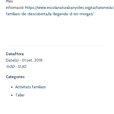
Més
informació:
https://www.escolanaturabanyoles.org/ca/turisme/act
familiars-de-descoberta/la-llegenda-d-en-morgat/
Data/Hora
Date(s) - 01 set., 2019
11:00 - 12:30
Categories
Activitats familiars
Taller