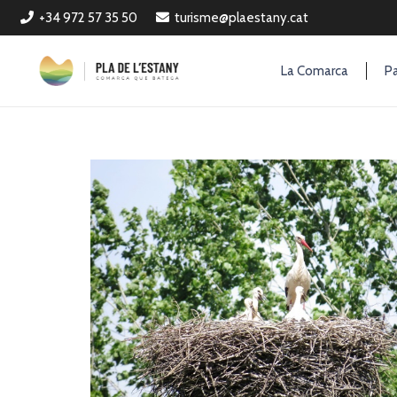
+34 972 57 35 50
turisme@plaestany.cat
La Comarca
Pa