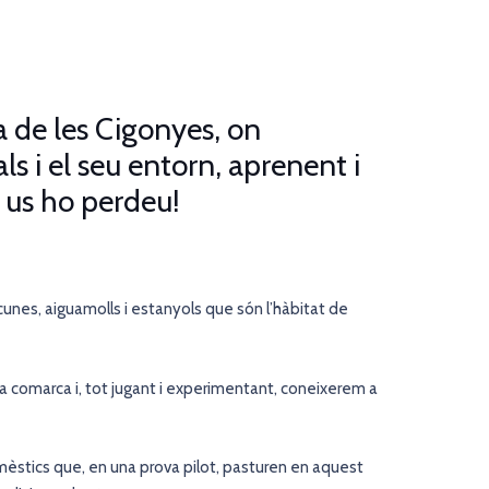
la de les Cigonyes, on
ls i el seu entorn, aprenent i
o us ho perdeu!
cunes, aiguamolls i estanyols que són l’hàbitat de
 la comarca i, tot jugant i experimentant, coneixerem a
èstics que, en una prova pilot, pasturen en aquest