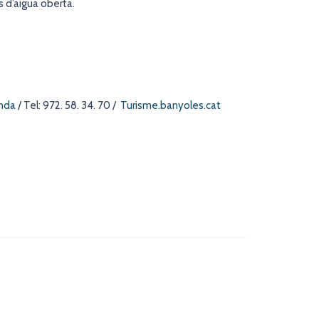
s d’aigua oberta.
enda
/ Tel: 972. 58. 34. 70 /
Turisme.banyoles.cat