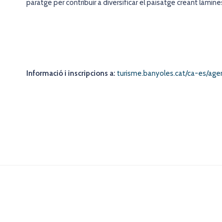
paratge per contribuir a diversificar el paisatge creant làmine
Informació i inscripcions a:
turisme.banyoles.cat/ca-es/ag