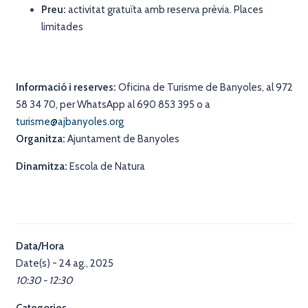
Preu:
activitat gratuïta amb reserva prèvia. Places
limitades
Informació i reserves:
Oficina de Turisme de Banyoles, al 972
58 34 70, per WhatsApp al 690 853 395 o a
turisme@ajbanyoles.org
Organitza:
Ajuntament de Banyoles
Dinamitza:
Escola de Natura
Data/Hora
Date(s) - 24 ag., 2025
10:30 - 12:30