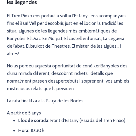
les llegendes
El Tren Pinxo ens portarà a voltar l’Estany i ens acompanyarà
fins el Barri Vell per descobrir, just en el lloc on la tradició les
situa, algunes de les llegendes més emblemàtiques de
Banyoles: El Drac, En Morgat, El castell enfonsat, La ceguera
de l’abat, El bruixot de Finestres, El misteri de les aigües… i
altres!
No us perdeu aquesta oportunitat de conèixer Banyoles des
d’una mirada diferent, descobrint indrets i detalls que
normalment passen desapercebuts i sorprenent-vos amb els
misteriosos relats que hi perviuen.
La ruta finalitza a la Plaça de les Rodes.
A partir de 5 anys
Lloc de sortida:
Front d’Estany (Parada del Tren Pinxo)
Hora:
10:30 h