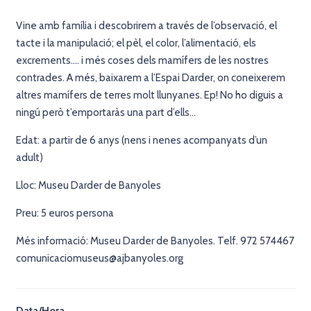
Vine amb família i descobrirem a través de l’observació, el
tacte i la manipulació; el pèl, el color, l’alimentació, els
excrements…. i més coses dels mamífers de les nostres
contrades. A més, baixarem a l’Espai Darder, on coneixerem
altres mamífers de terres molt llunyanes. Ep! No ho diguis a
ningú però t’emportaràs una part d’ells…
Edat: a partir de 6 anys (nens i nenes acompanyats d’un
adult)
Lloc: Museu Darder de Banyoles
Preu: 5 euros persona
Més informació: Museu Darder de Banyoles. Telf. 972 574467
comunicaciomuseus@ajbanyoles.org