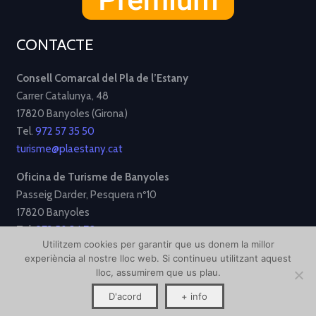
CONTACTE
Consell Comarcal del Pla de l’Estany
Carrer Catalunya, 48
17820 Banyoles (Girona)
Tel.
972 57 35 50
turisme@plaestany.cat
Oficina de Turisme de Banyoles
Passeig Darder, Pesquera nº10
17820 Banyoles
Tel.
972 58 34 70
Utilitzem cookies per garantir que us donem la millor
turisme@ajbanyoles.org
experiència al nostre lloc web. Si continueu utilitzant aquest
lloc, assumirem que us plau.
[Avís Legal]
[Política de Privacitat]
[Política de Cookies]
D'acord
+ info
Disseny i desenvolupament per
Creative Corner