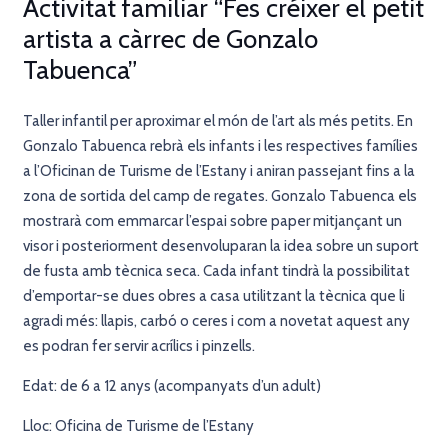
Activitat familiar “Fes créixer el petit
artista a càrrec de Gonzalo
Tabuenca”
Taller infantil per aproximar el món de l’art als més petits. En
Gonzalo Tabuenca rebrà els infants i les respectives famílies
a l’Oficinan de Turisme de l’Estany i aniran passejant fins a la
zona de sortida del camp de regates. Gonzalo Tabuenca els
mostrarà com emmarcar l’espai sobre paper mitjançant un
visor i posteriorment desenvoluparan la idea sobre un suport
de fusta amb tècnica seca. Cada infant tindrà la possibilitat
d’emportar-se dues obres a casa utilitzant la tècnica que li
agradi més: llapis, carbó o ceres i com a novetat aquest any
es podran fer servir acrílics i pinzells.
Edat: de 6 a 12 anys (acompanyats d’un adult)
Lloc: Oficina de Turisme de l’Estany