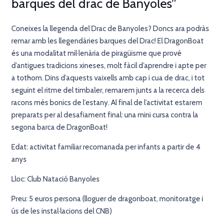
barques del drac de Banyoles”
Coneixes la llegenda del Drac de Banyoles? Doncs ara podràs
remar amb les llegendàries barques del Drac! El DragonBoat
és una modalitat mil·lenària de piragüisme que prové
d’antigues tradicions xineses, molt fàcil d’aprendre i apte per
a tothom. Dins d’aquests vaixells amb cap i cua de drac, i tot
seguint el ritme del timbaler, remarem junts a la recerca dels
racons més bonics de l’estany. Al final de l’activitat estarem
preparats per al desafiament final: una mini cursa contra la
segona barca de DragonBoat!
Edat: activitat familiar recomanada per infants a partir de 4
anys
Lloc: Club Natació Banyoles
Preu: 5 euros persona (lloguer de dragonboat, monitoratge i
ús de les instal·lacions del CNB)