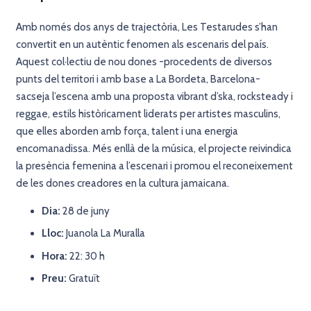
Amb només dos anys de trajectòria, Les Testarudes s’han
convertit en un autèntic fenomen als escenaris del país.
Aquest col·lectiu de nou dones -procedents de diversos
punts del territori i amb base a La Bordeta, Barcelona-
sacseja l’escena amb una proposta vibrant d’ska, rocksteady i
reggae, estils històricament liderats per artistes masculins,
que elles aborden amb força, talent i una energia
encomanadissa. Més enllà de la música, el projecte reivindica
la presència femenina a l’escenari i promou el reconeixement
de les dones creadores en la cultura jamaicana.
Dia:
28 de juny
Lloc:
Juanola La Muralla
Hora:
22: 30 h
Preu:
Gratuït