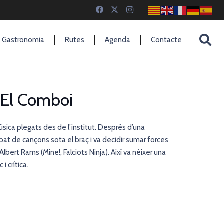
Gastronomia
Rutes
Agenda
Contacte
 El Comboi
sica plegats des de l’institut. Després d’una
t de cançons sota el braç i va decidir sumar forces
ert Rams (Mine!, Falciots Ninja). Així va néixer una
i crítica.