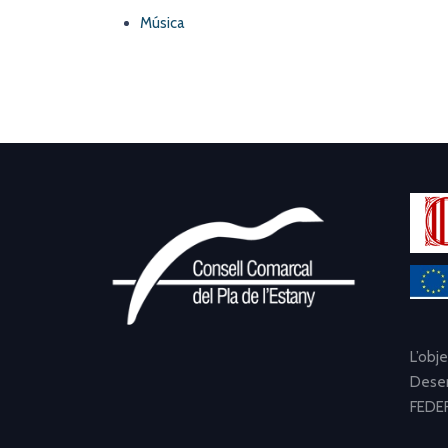
Música
L’obj
Desen
FEDER