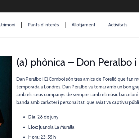
trimoni
Punts d’interès
Allotjament
Activitats
(a) phònica – Don Peralbo i
Dan Peralbo i El Comboi són tres amics de Torelló que fan mú
temporada a Londres, Dan Peralbo va tornar amb un bon grapa
amb els seus companys de sempre i amb el músic barceloní Alb
banda amb caràcter i personalitat, que aviat va captivar públic 
Dia:
28 de juny
Lloc:
Juanola La Muralla
Hora:
23: 55 h