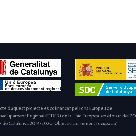
ecte d’aquest projecte és cofinançat pel Fons Europeu de
volupament Regional (FEDER) de la Unió Europea, en el marc del PO
 de Catalunya 2014-2020. Objectiu creixement i ocupació”