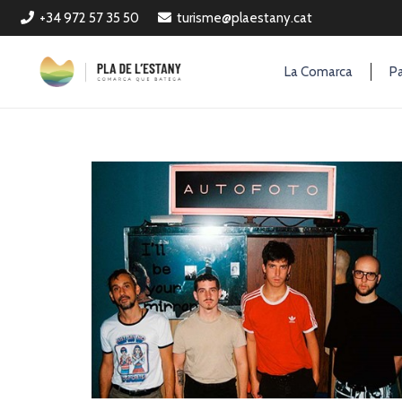
+34 972 57 35 50
turisme@plaestany.cat
La Comarca
Pa