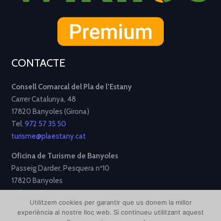
CONTACTE
Consell Comarcal del Pla de l’Estany
Carrer Catalunya, 48
17820 Banyoles (Girona)
Tel.
972 57 35 50
turisme@plaestany.cat
Oficina de Turisme de Banyoles
Passeig Darder, Pesquera nº10
17820 Banyoles
Tel.
972 58 34 70
Utilitzem cookies per garantir que us donem la millor
turisme@ajbanyoles.org
experiència al nostre lloc web. Si continueu utilitzant aquest